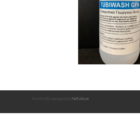
Ανάπτυξη εφαρμογής
NetValue